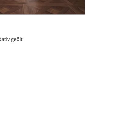
Verlegearten bei de
Hier finden Sie tech
(Kurzstab, Chevron,
Verlegeanleitungen
populären Farben (E
Pflegeanleitungen s
Nussbaum) sowie 2 
unseren Produkten 
raffinierten Mix au
zu einem unendlich 
ativ geölt
jeder als sein eige
Belagsmuster inszen
hier keine Grenzen g
auch als Rohware er
Wunsch ölen könne
Als Mehrschichtpro
einer 3.2 mm starke
Formate werden mit
besitzen eine umla
Parkettoberfläche is
Seinen individuelle
PARQUET Boden zusä
Eiche. Durch die Be
Haptik hervorgehob
Feeling von natur