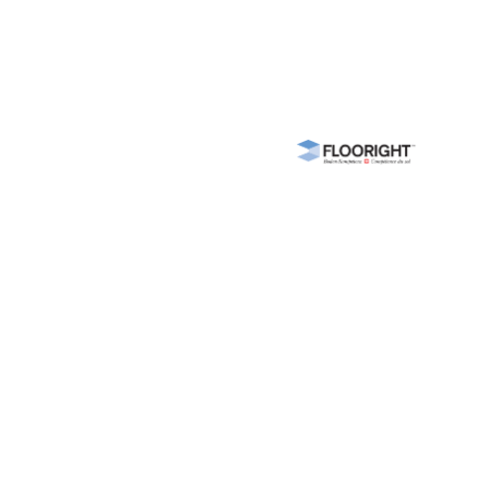
Wir unterstützen
e
ds
nen