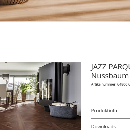
JAZZ PARQU
Nussbaum
Artikelnummer: 64800 
Produktinfo
Spielerisch, einziga
Downloads
auf Natur pur und v