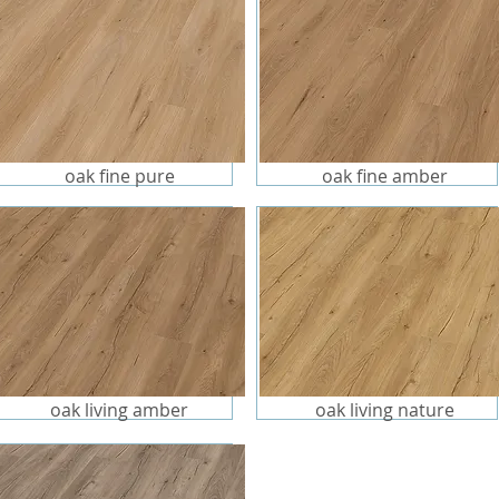
oak fine pure
oak fine amber
oak living amber
oak living nature