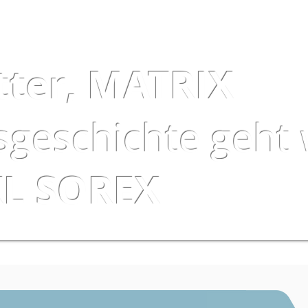
tter, MATRIX
sgeschichte geht 
XL SOREX