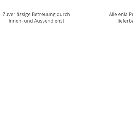
Zuverlässige Betreuung durch
Alle enia 
Innen- und Aussendienst
lieferb
Unternehmen
News
Kontakt
Produkte
Impressum
Datenschutz
Service
Hilfe
Over Night Service
Katalog
AGB
Downloads