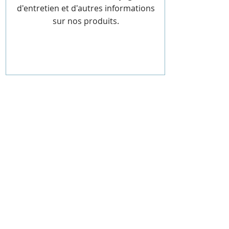
d'entretien et d'autres informations
sur nos produits.
News
Entreprise
Produits
Contact
Événements
Mentions légales
Protection des données
Assistance
Service