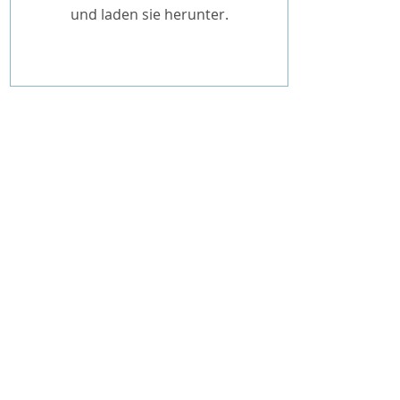
und laden sie herunter.
Unternehmen
News
Kontakt
Produkte
Impressum
Datenschutz
Service
Hilfe
Over Night Service
Katalog
AGB
Downloads