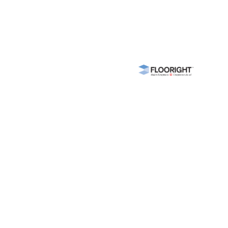
Nous parrainons
ents
ce
e
gements
ns