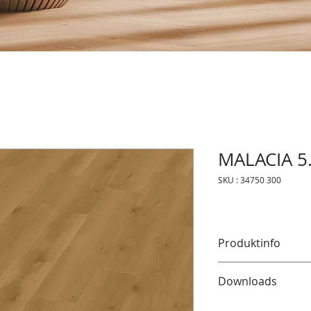
MALACIA 5
SKU : 34750 300
Produktinfo
La collection DUPLE
Downloads
élégant et ses multip
Avec sa finition rob
Hier finden Sie tech