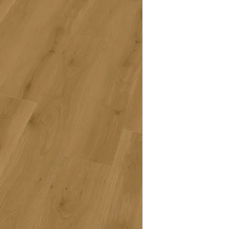
entretenir, ce revêt
Verlegeanleitungen
usage quotidien dan
Pflegeanleitungen s
même temps, la couc
unseren Produkten 
mm fait de cette col
espaces publics trè
Les décors bois mes
sont insensibles à l'
atteignent la class
tests de COV, la col
A+ pour les valeurs 
qui permet de ne pa
L'assemblage par en
droplank® basic cli
rapide sur toutes le
structure à trois c
grande stabilité di
résistance à la tract
En savoir plus sur la