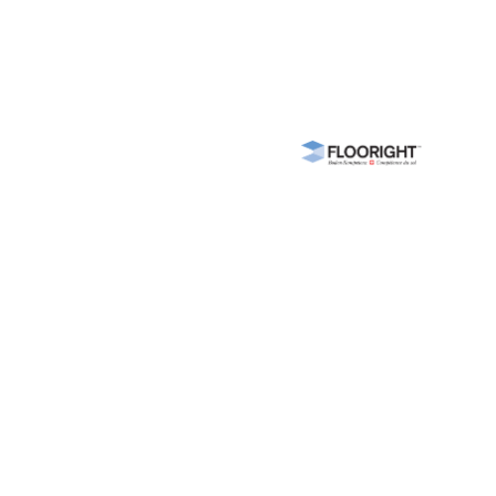
Nous parrainons
ents
ce
e
gements
ns