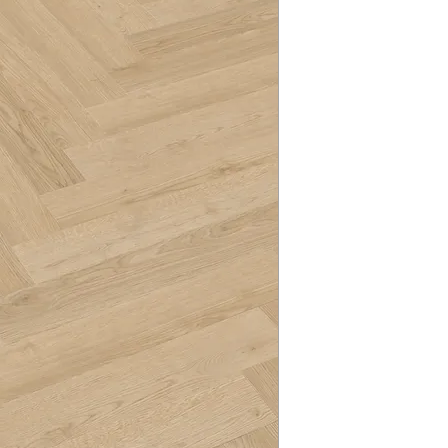
trois formats polyva
Ici vous pouvez trou
individuellement ou
techniques, des inst
des possibilités de 
instructions de nett
individuels et expre
d'autres informatio
En même temps, la 
0,55 mm fait de la c
espaces publics trè
Les lames courtes d
729,6 x 121,6 mm. Ils
à entretenir et atte
R10. Lors des tests 
meilleure note A+ p
plus faibles, ce qui 
pas affecté.
En savoir plus sur la