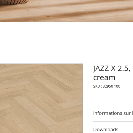
JAZZ X 2.5,
cream
SKU : 32950 100
Informations sur 
Cette collection exc
Downloads
fonctionnalité et qu