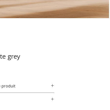
te grey
e produit
ble jusqu'à épuisement du stock
GRAZ, dans sa version click
techniques, des instructions