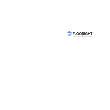
Nous parrainons
ents
ce
e
gements
ns