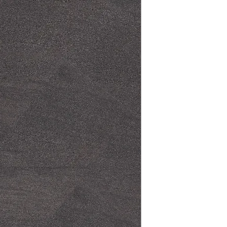
8.1mm résistante à l
d'installation, des 
aqua de enia, propo
d'entretien ainsi q
les bois plus comm
sur nos produits et 
campagne (concepti
que 2 dessins exclu
naturelle. Dans tous
gaufrage de surface
avec le grain du bo
synchronisés assur
parfaite du look na
entretien (soins) o
résistance à l'abra
droplank click, ave
imperméable, la so
d'isolation, ainsi 
robuste et résistan
plus convaincant g
d'emboîtement clic 5
système permet une 
du plancher flottant