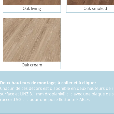
Oak living
Oak smoked
Oak cream
Deux hauteurs de montage, à coller et à cliquer
Chacun de ces décors est disponible en deux hauteurs de r
surface et LINZ 8,1 mm droplank® clic avec une plaque de 
raccord 5G clic pour une pose flottante FIABLE.