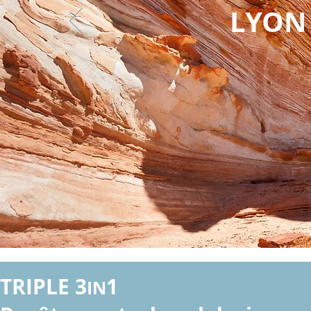
LYON 
TRIPLE 3
1
IN